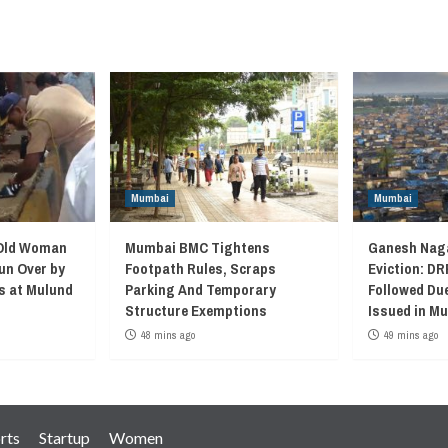
Mumbai
Mumbai
-Old Woman
Mumbai BMC Tightens
Ganesh Nag
un Over by
Footpath Rules, Scraps
Eviction: DR
s at Mulund
Parking And Temporary
Followed Du
Structure Exemptions
Issued in Mu
48 mins ago
49 mins ago
rts
Startup
Women