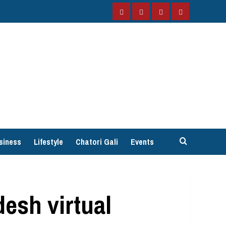
Facebook
Instagram
Twitter
YouTube
siness
Lifestyle
Chatori Gali
Events
desh virtual