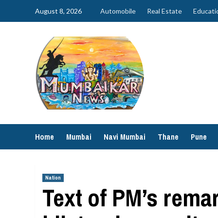
Skip
August 8, 2026
Automobile
Real Estate
Educati
to
content
Home
Mumbai
Navi Mumbai
Thane
Pune
Nation
Text of PM’s remar