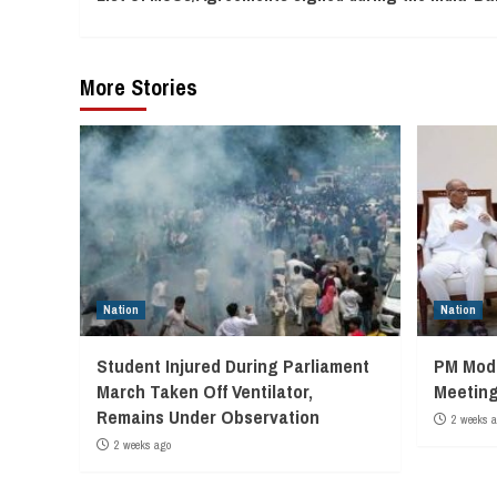
Reading
More Stories
Nation
Nation
Student Injured During Parliament
PM Modi
March Taken Off Ventilator,
Meeting
Remains Under Observation
2 weeks 
2 weeks ago