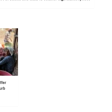
ffer
urb