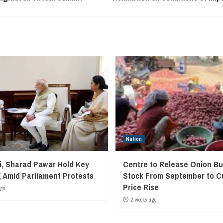
Nation
, Sharad Pawar Hold Key
Centre to Release Onion Bu
 Amid Parliament Protests
Stock From September to C
Price Rise
ago
2 weeks ago