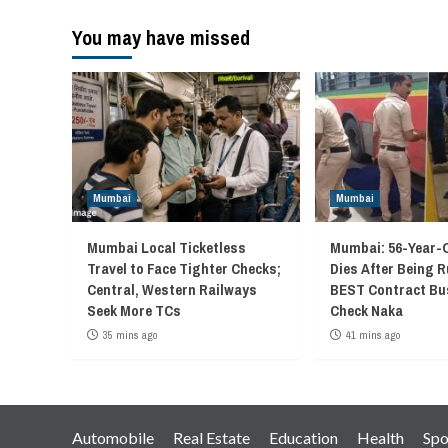
You may have missed
Mumbai
Mumbai
Mumbai Local Ticketless
Mumbai: 56-Year
Travel to Face Tighter Checks;
Dies After Being R
Central, Western Railways
BEST Contract Bu
Seek More TCs
Check Naka
35 mins ago
41 mins ago
Automobile
Real Estate
Education
Health
Spo