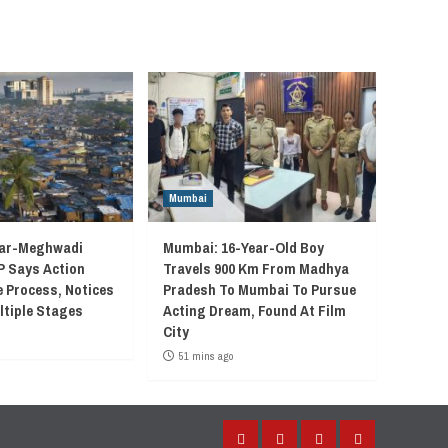
Mumbai
ar-Meghwadi
Mumbai: 16-Year-Old Boy
P Says Action
Travels 900 Km From Madhya
e Process, Notices
Pradesh To Mumbai To Pursue
ltiple Stages
Acting Dream, Found At Film
City
51 mins ago
Facebook
Instagram
Twitter
YouTube