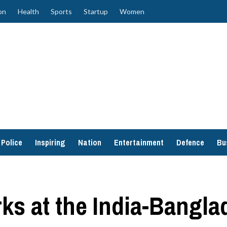
on
Health
Sports
Startup
Women
Police
Inspiring
Nation
Entertainment
Defence
Bu
ks at the India-Bangla